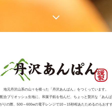
地元丹沢山系の山々を模った「丹沢あんぱん」をつくっています。
配合ブリオッシュ生地に、和菓子餡を包んだ、ちょっと贅沢な「あんぱ
がりの際、500～600wの電子レンジで10～15秒程あたためるのもおす