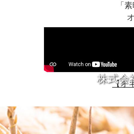
「素
株式会
【オギ