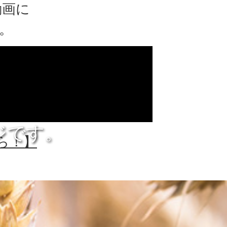
動画に
。
ジです。
ちら！】